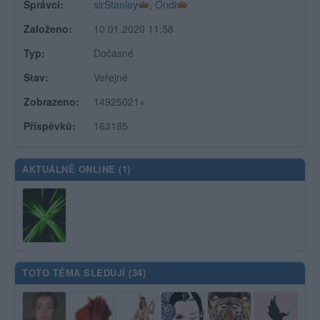
Správci:
sirStanley
,
Ondi
Založeno:
10.01.2020 11:58
Typ:
Dočasné
Stav:
Veřejné
Zobrazeno:
14925021×
Příspěvků:
163185
AKTUÁLNĚ ONLINE (
1
)
TOTO TÉMA SLEDUJÍ (
34
)