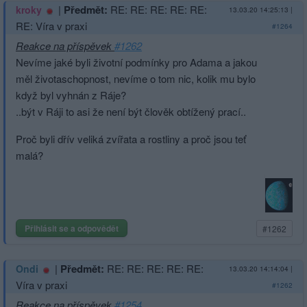
|
Předmět:
RE: RE: RE: RE: RE:
kroky
13.03.20 14:25:13
|
RE: Víra v praxi
#1264
Reakce na příspěvek
#1262
Nevíme jaké byli životní podmínky pro Adama a jakou
měl životaschopnost, nevíme o tom nic, kolik mu bylo
když byl vyhnán z Ráje?
..být v Ráji to asi že není být člověk obtížený prací..
Proč byli dřív veliká zvířata a rostliny a proč jsou teť
malá?
Přihlásit se a odpovědět
#1262
|
Předmět:
RE: RE: RE: RE: RE:
Ondi
13.03.20 14:14:04
|
Víra v praxi
#1262
Reakce na příspěvek
#1254