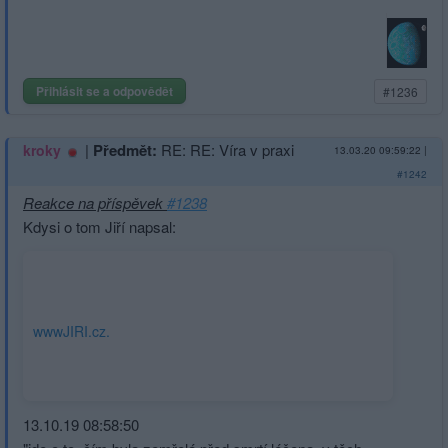
Přihlásit se a odpovědět
#1236
|
Předmět:
RE: RE: Víra v praxi
kroky
13.03.20 09:59:22
|
#1242
Reakce na příspěvek
#1238
Kdysi o tom Jiří napsal:
wwwJIRI.cz,
13.10.19 08:58:50