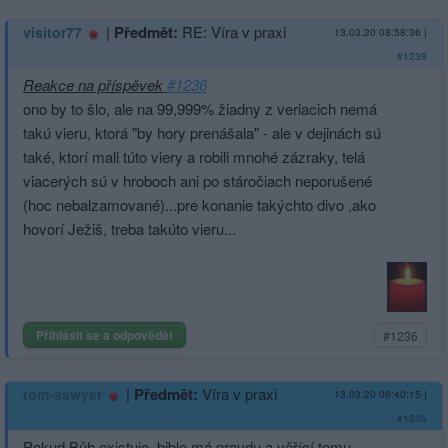
|
Předmět:
RE: Víra v praxi
visitor77
13.03.20 08:58:36
|
#1238
Reakce na příspěvek
#1236
ono by to šlo, ale na 99,999% žiadny z veriacich nemá
takú vieru, ktorá "by hory prenášala" - ale v dejinách sú
také, ktorí mali túto viery a robili mnohé zázraky, telá
viacerých sú v hroboch ani po stáročiach neporušené
(hoc nebalzamované)­...pre konanie takýchto divo ,ako
hovorí Ježiš, treba takúto vieru...
Přihlásit se a odpovědět
#1236
|
Předmět:
Víra v praxi
tom-sawyer
13.03.20 06:40:15
|
#1236
Pokud Bůh existuje, bible má pravdu a věřící tomu