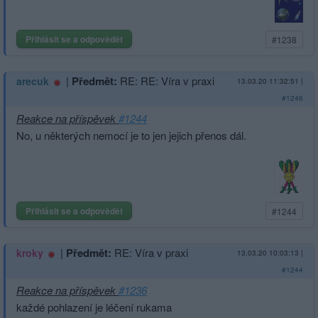
Přihlásit se a odpovědět
#1238
|
Předmět:
RE: RE: Víra v praxi
arecuk
13.03.20 11:32:51
|
#1246
Reakce na příspěvek
#1244
No, u některých nemocí je to jen jejich přenos dál.
Přihlásit se a odpovědět
#1244
|
Předmět:
RE: Víra v praxi
kroky
13.03.20 10:03:13
|
#1244
Reakce na příspěvek
#1236
každé pohlazení je léčení rukama