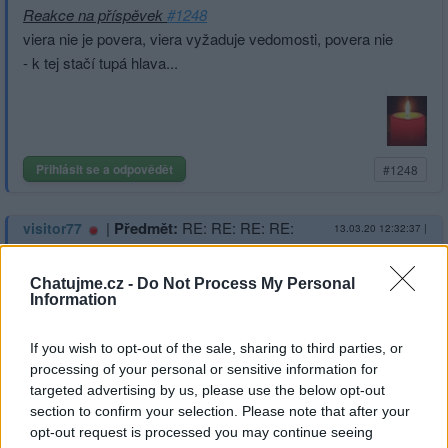
Reakce na příspěvek
#1248
viera nie je povera, viera vyžaduje vedomosti, povera nie
- k tej stačí tupá hlava...
Přihlásit se a odpovědět
#1248
|
Předmět:
RE: RE: RE: RE:
visitor77
13.03.20 12:32:37
|
Víra v praxi
#1254
Reakce na příspěvek
#1252
Chatujme.cz -
Do Not Process My Personal
Information
Adam bol viac ako o 1000 let dřív než ten tirolák...
If you wish to opt-out of the sale, sharing to third parties, or
processing of your personal or sensitive information for
targeted advertising by us, please use the below opt-out
Přihlásit se a odpovědět
section to confirm your selection. Please note that after your
#1252
opt-out request is processed you may continue seeing