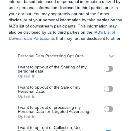
interest-based ads based on personal information utilized by
|
Předmět:
RE: RE: RE: Víra v praxi
Ondi
13.03.20 12:24:58
|
us or personal information disclosed to third parties prior to
your opt-out. You may separately opt-out of the further
#1252
disclosure of your personal information by third parties on the
Reakce na příspěvek
#1242
IAB’s list of downstream participants. This information may
Ono záleží kroky na druhu a metodě pohřbu.
also be disclosed by us to third parties on the
IAB’s List of
Downstream Participants
that may further disclose it to other
Třeba ten Jihotyrolák Ötzi byl tak dobře uloženej u ledu,
third parties.
že přečkal v dobré kondici přes pět tisísiletí. Třeba se
znal osobně s Adamem a flirtoval s Evou.
Personal Data Processing Opt Outs
Na druhou stranu mají v Hallstattu tak málo místa pro
I want to opt-out of the Sharing of my
personal data.
své mrtvé, že je už po pár letech vyhrabou, kosti očistí
Opted In
od zbytků, pomalují lebku a dají do kostnice.
I want to opt-out of the Sale of my
Personal Data.
Opted In
I want to opt-out of processing my
https://de.wikipedia.org/wiki/Hallstatt#/media/Datei:Bonehouse1.jpg
Personal Data for Targeted Advertising.
Opted In
I want to opt-out of Collection, Use,