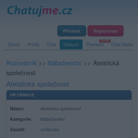
Přihlásit
Registrovat
Domů
Profily
Chat
Diskuze
Premium
Chat Rádio
Rozcestník
>>
Náboženství
>>
Ateistická
společnost
Ateistická společnost
INFORMACE
Název:
Ateistická společnost
Kategorie:
Náboženství
Založil:
sirStanley