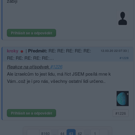
zabíjí
Přihlásit se a odpovědět
|
Předmět:
RE: RE: RE: RE: RE:
kroky
12.03.20 22:07:33
|
RE: RE: RE: RE: RE:…
#1228
Reakce na příspěvek
#1226
Ale izraelcům to jest lidu, má říct JSEM posílá mne k
Vám..což je i pro nás, všechny ostatní lidi určeno..
Přihlásit se a odpovědět
#1226
8160
…
44
43
42
…
1
(aktuální strana)