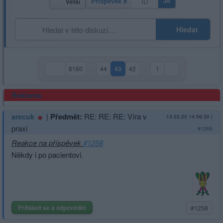
Příspěvek #
Jít
Větší
Hledat
8160
…
44
43
42
…
1
(aktuální strana)
Reklama
|
Předmět:
RE: RE: RE: Víra v
arecuk
13.03.20 14:56:30
|
praxi
#1268
Reakce na příspěvek
#1258
Někdy i po pacientovi.
Přihlásit se a odpovědět
#1258