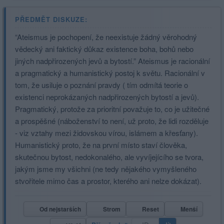
PŘEDMĚT DISKUZE:
“Ateismus je pochopení, že neexistuje žádný věrohodný
vědecký ani faktický důkaz existence boha, bohů nebo
jiných nadpřirozených jevů a bytostí.” Ateismus je racionální
a pragmatický a humanistický postoj k světu. Racionální v
tom, že usiluje o poznání pravdy ( tím odmítá teorie o
existenci neprokázaných nadpřirozených bytostí a jevů).
Pragmatický, protože za prioritní považuje to, co je užitečné
a prospěšné (náboženství to není, už proto, že lidi rozděluje
- viz vztahy mezi židovskou vírou, islámem a křesťany).
Humanistický proto, že na první místo staví člověka,
skutečnou bytost, nedokonalého, ale vyvíjejícího se tvora,
jakým jsme my všichni (ne tedy nějakého vymyšleného
stvořitele mimo čas a prostor, kterého ani nelze dokázat).
Od nejstarších
Strom
Reset
Menší