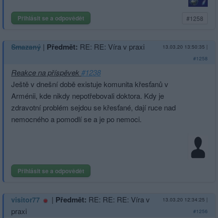
Přihlásit se a odpovědět
#1258
|
Předmět:
RE: RE: Víra v praxi
Smazaný
13.03.20 13:50:35
|
#1258
Reakce na příspěvek
#1238
Ještě v dnešní době existuje komunita křesťanů v
Arménii, kde nikdy nepotřebovali doktora. Kdy je
zdravotní problém sejdou se křesťané, dají ruce nad
nemocného a pomodlí se a je po nemoci.
Přihlásit se a odpovědět
|
Předmět:
RE: RE: RE: Víra v
visitor77
13.03.20 12:34:25
|
praxi
#1256