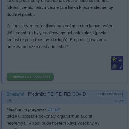
Takže prosit bohy o záchranu světa a nebo se smířit s
faktem, že nic netrvá věčně (ani láska k jedné slečně, by
dodal vtipálek).
Zajímalo by mne, jestlipak se zbožní na ten konec světa
těší, neboť jim byly naslibovány nebeské slasti (podle
fantastických představ ideologů). Propadají jásavému
očekávání brzké cesty do nebe?
Přihlásit se a odpovědět
|
Předmět:
RE: RE: RE: COVID-
Smazaný
12.03.20 23:16:00
|
19
#1230
Reakce na příspěvek
#1189
takže v podstatě dokonalý organismus akorát
nepřemýšlí v kom bude hostem když všechny vy