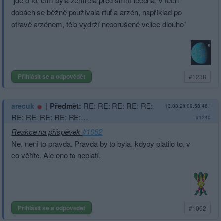
"jde o to, čím byla zemřelá před smrtí léčena, v těch
dobách se běžně používala rtuť a arzén, například po
otravě arzénem, tělo vydrží neporušené velice dlouho"
Přihlásit se a odpovědět
#1238
|
Předmět:
RE: RE: RE: RE: RE:
arecuk
13.03.20 09:58:46
|
RE: RE: RE: RE: RE:…
#1240
Reakce na příspěvek
#1062
Ne, není to pravda. Pravda by to byla, kdyby platilo to, v
co věříte. Ale ono to neplatí.
Přihlásit se a odpovědět
#1062