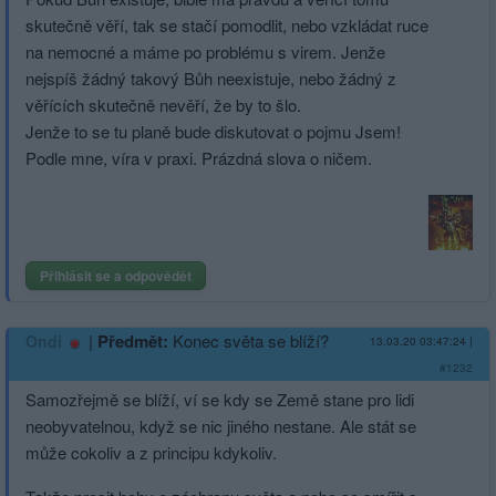
skutečně věří, tak se stačí pomodlit, nebo vzkládat ruce
na nemocné a máme po problému s virem. Jenže
nejspíš žádný takový Bůh neexistuje, nebo žádný z
věřících skutečně nevěří, že by to šlo.
Jenže to se tu planě bude diskutovat o pojmu Jsem!
Podle mne, víra v praxi. Prázdná slova o ničem.
Přihlásit se a odpovědět
|
Předmět:
Konec světa se blíží?
Ondi
13.03.20 03:47:24
|
#1232
Samozřejmě se blíží, ví se kdy se Země stane pro lidi
neobyvatelnou, když se nic jiného nestane. Ale stát se
může cokoliv a z principu kdykoliv.