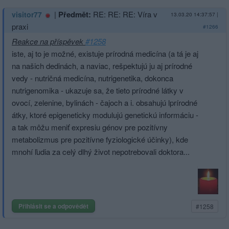
|
Předmět:
RE: RE: RE: Víra v
visitor77
13.03.20 14:37:57
|
praxi
#1266
Reakce na příspěvek
#1258
iste, aj to je možné, existuje prírodná medicína (a tá je aj
na našich dedinách, a naviac, rešpektujú ju aj prírodné
vedy - nutričná medicína, nutrigenetika, dokonca
nutrigenomika - ukazuje sa, že tieto prírodné látky v
ovocí, zelenine, bylinách - čajoch a i. obsahujú lprírodné
átky, ktoré epigeneticky modulujú genetickú informáciu -
a tak môžu meniť expresiu génov pre pozitívny
metabolizmus pre pozitívne fyziologické účinky), kde
mnohí ľudia za celý dlhý život nepotrebovali doktora...
Přihlásit se a odpovědět
#1258