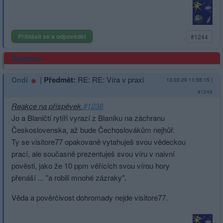
Přihlásit se a odpovědět
#1244
Reklama
|
Předmět:
RE: RE: Víra v praxi
Ondi
13.03.20 11:55:15
|
#1248
Reakce na příspěvek
#1238
Jo a Blaničtí rytíři vyrazí z Blaníku na záchranu
Československa, až bude Čechoslovákům nejhůř.
Ty se visitore77 opakovaně vytahuješ svou vědeckou
prací, ale současně prezentuješ svou víru v naivní
pověsti, jako že 10 ppm věřících svou vírou hory
přenáší ... "a robili mnohé zázraky".
Věda a pověrčivost dohromady nejde visitore77.