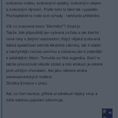
svěcenou vodou, svěcenými oplatky, svěceným olejem
a svěceným dýmem. Podle toho to také tak vypadalo.
Pochopitelně to mělo své výhody - nehrozilo přelidnění.
Víš co znamená slovo "šlechtění"? Snad jo.
Takže, lidé připouštějí jen vybraná zvířata a tak šlechtí
nové rasy s jistými vlastnostmi. Když nějaká izolovaná
lidská společnost odmítá lékařské zákroky, tak ti slabší
a náchylnější zavčas pomřou a zůstanou jen ti zdatnější
s odolnějším tělem. Tomuhle se říká eugenika. Stačí to
takhle provozovat několik století a toto etnikum je odolné
proti určitým chorobám. Asi jako některá etnika
severoamerických Indiánů.
Zkrátka Evoluce v praxi.
Ale, co čert nechce, přilítne si odněkud nějaký virus a
tuhle odolnou populaci zdecimuje.