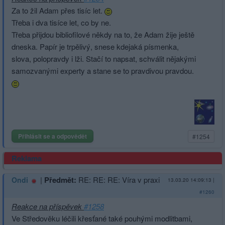
Za to žil Adam přes tisíc let.
Třeba i dva tisíce let, co by ne.
Třeba přijdou bibliofilové někdy na to, že Adam žije ještě
dneska. Papír je trpělivý, snese kdejaká písmenka,
slova, polopravdy i lži. Stačí to napsat, schválit nějakými
samozvanými experty a stane se to pravdivou pravdou.
Přihlásit se a odpovědět
#1254
Reklama
|
Předmět:
RE: RE: RE: Víra v praxi
Ondi
13.03.20 14:09:13
|
#1260
Reakce na příspěvek
#1258
Ve Středověku léčili křesťané také pouhými modlitbami,