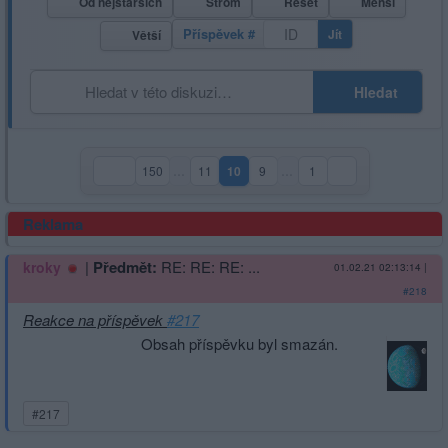
Od nejstarších
Strom
Reset
Menší
Příspěvek #
Jít
Větší
Hledat
150
…
11
10
9
…
1
(aktuální strana)
Reklama
|
Předmět:
RE: RE: RE: ...
kroky
01.02.21 02:13:14
|
#218
Reakce na příspěvek
#217
Obsah příspěvku byl smazán.
#217