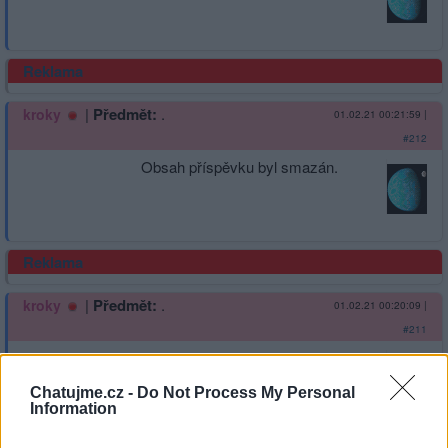
Reklama
|
Předmět:
.
kroky
01.02.21 00:21:59
|
#212
Obsah příspěvku byl smazán.
Reklama
|
Předmět:
.
kroky
01.02.21 00:20:09
|
#211
Obsah příspěvku byl smazán.
Chatujme.cz -
Do Not Process My Personal
Information