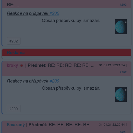
RE: ...
#203
Reakce na příspěvek
#202
Obsah příspěvku byl smazán.
#202
Reklama
|
Předmět:
RE: RE: RE: RE: RE: ...
kroky
31.01.21 22:21:24
|
#202
Reakce na příspěvek
#200
Obsah příspěvku byl smazán.
#200
|
Předmět:
RE: RE: RE: RE: RE:
Smazaný
31.01.21 22:20:44
|
...
#201