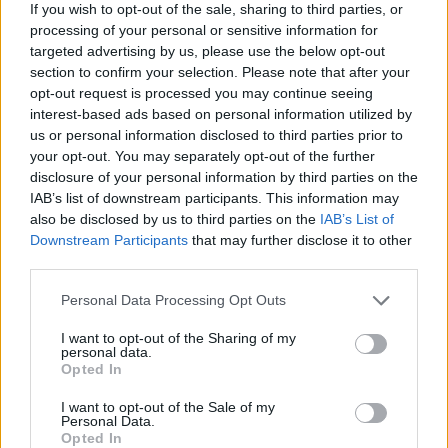
If you wish to opt-out of the sale, sharing to third parties, or
|
Předmět:
.
kroky
01.02.21 00:18:49
|
processing of your personal or sensitive information for
#210
targeted advertising by us, please use the below opt-out
Obsah příspěvku byl smazán.
section to confirm your selection. Please note that after your
opt-out request is processed you may continue seeing
interest-based ads based on personal information utilized by
us or personal information disclosed to third parties prior to
your opt-out. You may separately opt-out of the further
disclosure of your personal information by third parties on the
|
Předmět:
..
kroky
01.02.21 00:18:19
|
IAB’s list of downstream participants. This information may
#209
also be disclosed by us to third parties on the
IAB’s List of
Obsah příspěvku byl smazán.
Downstream Participants
that may further disclose it to other
third parties.
Personal Data Processing Opt Outs
I want to opt-out of the Sharing of my
|
Předmět:
RE: RE: RE: RE: RE:
kroky
31.01.21 22:28:27
|
personal data.
RE: RE: ...
Opted In
#208
Reakce na příspěvek
#205
I want to opt-out of the Sale of my
Obsah příspěvku byl smazán.
Personal Data.
Opted In