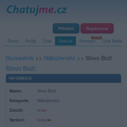
Přihlásit
Registrovat
Domů
Profily
Chat
Diskuze
Premium
Chat Rádio
Rozcestník
>>
Náboženství
>>
Slovo Boží
Slovo Boží
INFORMACE
Název:
Slovo Boží
Kategorie:
Náboženství
Založil:
kroky
Správci:
kroky