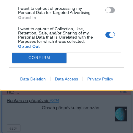
I want to opt-out of processing my
Personal Data for Targeted Advertising.
#205
Opted In
|
Předmět:
RE: RE: RE: RE: RE:
Smazaný
I want to opt-out of Collection, Use,
31.01.21 22:27:14
|
Retention, Sale, and/or Sharing of my
RE: RE: ...
#207
Personal Data that Is Unrelated with the
Purposes for which it was collected.
Reakce na příspěvek
#206
Opted Out
Obsah příspěvku byl smazán.
CONFIRM
Data Deletion
Data Access
Privacy Policy
|
Předmět:
RE: RE: RE: RE: RE:
kroky
31.01.21 22:25:41
|
RE: ...
#206
Reakce na příspěvek
#204
Obsah příspěvku byl smazán.
#204