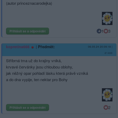
(autor princeznacarodejka)
1
3
Přihlásit se a odpovědět
|
Předmět:
kopretina666
06.05.24 20:09:18
|
#1488
Stříbrná tma už do krajiny vniká,
krvavé červánky jsou chloubou oblohy,
jak něžný opar pohladí lásku která právě vzniká
a do dna vypije, ten nektar pro Bohy
2
Přihlásit se a odpovědět