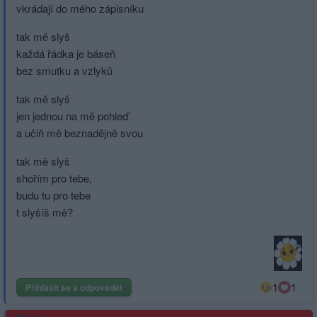
vkrádají do mého zápisníku
tak mě slyš
každá řádka je báseň
bez smutku a vzlyků
tak mě slyš
jen jednou na mě pohleď
a učiň mě beznadějně svou
tak mě slyš
shořím pro tebe,
budu tu pro tebe
t slyšíš mě?
1
1
Přihlásit se a odpovědět