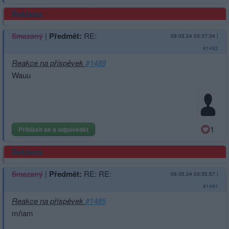
Reklama
|
Předmět:
RE:
Smazaný
09.05.24 03:37:34
|
#1492
Reakce na příspěvek
#1489
Wauu
1
Přihlásit se a odpovědět
Reklama
|
Předmět:
RE: RE:
Smazaný
09.05.24 03:35:57
|
#1491
Reakce na příspěvek
#1485
mňam