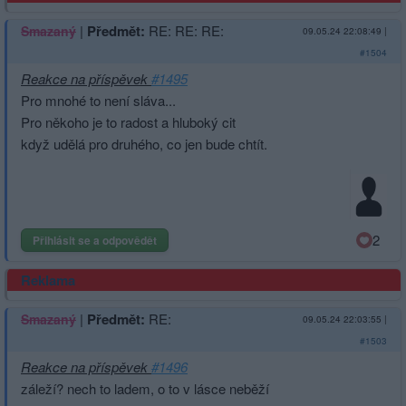
|
Předmět:
RE: RE: RE:
Smazaný
09.05.24 22:08:49
|
#1504
Reakce na příspěvek
#1495
Pro mnohé to není sláva...
Pro někoho je to radost a hluboký cit
když udělá pro druhého, co jen bude chtít.
2
Přihlásit se a odpovědět
Reklama
|
Předmět:
RE:
Smazaný
09.05.24 22:03:55
|
#1503
Reakce na příspěvek
#1496
záleží? nech to ladem, o to v lásce neběží