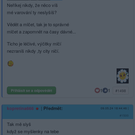
Neříkej nikdy, že něco víš
mé varování ty neslyšíš?
Vědět a mlčet, tak je to správné
mlčet a zapomnět na časy dávné...
Ticho je léčivé, výčitky mlčí
nezraníš nikdy ,ty city ničí.
1
1
Přihlásit se a odpovědět
#1498
|
Předmět:
kopretina666
09.05.24 18:44:46
|
#1500
Tak mě slyš
když se myšlenky na tebe