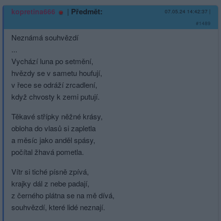
|
Předmět:
kopretina666
07.05.24 14:42:37
|
#1489
Neznámá souhvězdí
...
Vychází luna po setmění,
hvězdy se v sametu houfují,
v řece se odráží zrcadlení,
když chvosty k zemi putují.
Těkavé střípky něžné krásy,
obloha do vlasů si zapletla
a měsíc jako anděl spásy,
počítal žhavá pometla.
Vítr si tiché písně zpívá,
krajky dál z nebe padají,
z černého plátna se na mě dívá,
souhvězdí, které lidé neznají.