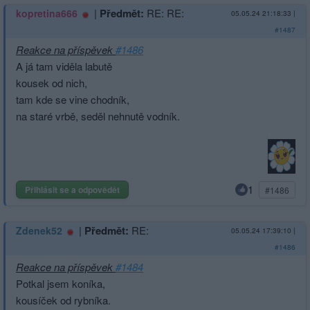
|
Předmět:
RE: RE:
kopretina666
05.05.24 21:18:33
|
#1487
Reakce na příspěvek
#1486
A já tam viděla labutě
kousek od nich,
tam kde se vine chodník,
na staré vrbě, seděl nehnutě vodník.
1
Přihlásit se a odpovědět
#1486
|
Předmět:
RE:
Zdenek52
05.05.24 17:39:10
|
#1486
Reakce na příspěvek
#1484
Potkal jsem koníka,
kousíček od rybníka.