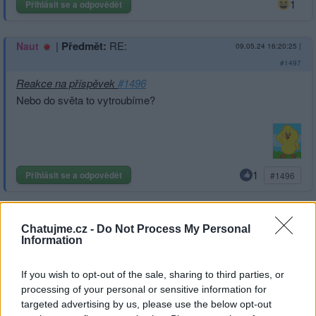
1
Přihlásit se a odpovědět
|
Předmět:
RE:
Naut
09.05.24 16:20:25
|
#1497
Reakce na příspěvek
#1496
Nebo do světa to vytroubíme?
1
Přihlásit se a odpovědět
#1496
|
Předmět:
Smazaný
09.05.24 16:05:16
|
Chatujme.cz -
Do Not Process My Personal
#1496
Information
Záleží kdo bere a kdo dává... asi se to nedozvíme
If you wish to opt-out of the sale, sharing to third parties, or
processing of your personal or sensitive information for
targeted advertising by us, please use the below opt-out