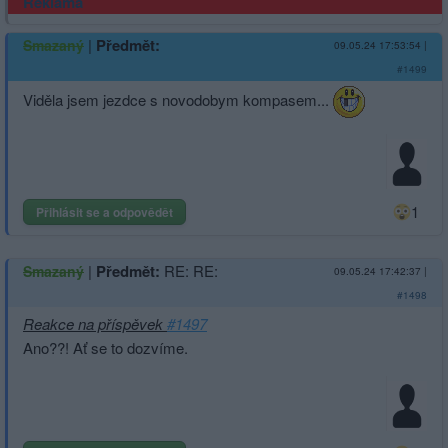
Reklama
|
Předmět:
Smazaný
09.05.24 17:53:54
|
#1499
Viděla jsem jezdce s novodobym kompasem...
1
Přihlásit se a odpovědět
|
Předmět:
RE: RE:
Smazaný
09.05.24 17:42:37
|
#1498
Reakce na příspěvek
#1497
Ano??! Ať se to dozvíme.