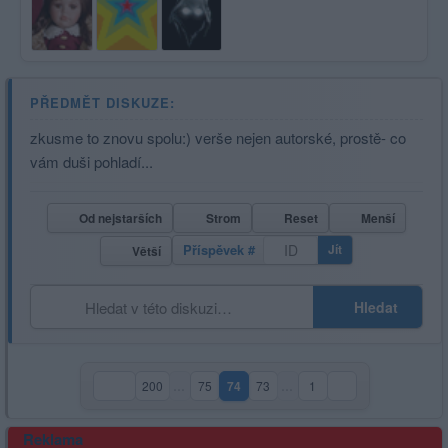
PŘEDMĚT DISKUZE:
zkusme to znovu spolu:) verše nejen autorské, prostě- co
vám duši pohladí...
Od nejstarších
Strom
Reset
Menší
Příspěvek #
Jít
Větší
Hledat
200
…
75
74
73
…
1
(aktuální strana)
Reklama