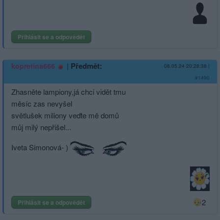
Přihlásit se a odpovědět
|
Předmět:
kopretina666
08.05.24 20:28:38
|
#1490
Zhasněte lampiony,já chci vidět tmu
měsíc zas nevyšel
světlušek miliony veďte mě domů
můj milý nepřišel...
Iveta Simonová- )
2
Přihlásit se a odpovědět