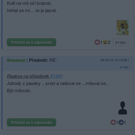
Kulil na mě oči krásné,
řehtal se mi.....to je jasné.
1
2
Přihlásit se a odpovědět
#1484
|
Předmět:
RE:
Smazaný
05.05.24 10:13:08
|
#1485
Reakce na příspěvek
#1483
Jahody z paseky ...sníst a radovat se ...milovat se..
Být milován.
1
1
Přihlásit se a odpovědět