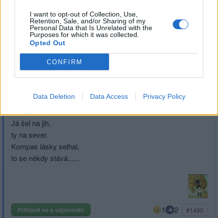
I want to opt-out of Collection, Use,
Retention, Sale, and/or Sharing of my
Personal Data that Is Unrelated with the
1
Přihlásit se a odpovědět
Purposes for which it was collected.
Opted Out
|
Předmět:
RE:
Zdenek52
CONFIRM
09.05.24 09:28:21
|
#1493
Reakce na příspěvek
#1490
Data Deletion
Data Access
Privacy Policy
Nepotkali jsme se,
spletli jsme oba směr.
Já šel na jih,
ty na sever.
Kompas lásky selhal,
to se někdy stává......
1
2
Přihlásit se a odpovědět
#1490