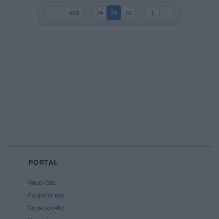
200
…
75
74
73
…
1
(aktuální strana)
PORTÁL
Nápověda
Podpořte nás
Co je nového