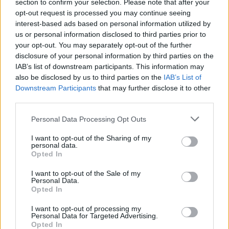
section to confirm your selection. Please note that after your
Přihlásit se a odpovědět
opt-out request is processed you may continue seeing
interest-based ads based on personal information utilized by
us or personal information disclosed to third parties prior to
|
Předmět:
RE: RE:
Naut
09.05.24 16:03:05
|
your opt-out. You may separately opt-out of the further
#1495
disclosure of your personal information by third parties on the
Reakce na příspěvek
#1493
IAB’s list of downstream participants. This information may
also be disclosed by us to third parties on the
IAB’s List of
Když jeden pořád bere
Downstream Participants
that may further disclose it to other
a druhý pořád dává.
third parties.
Personal Data Processing Opt Outs
I want to opt-out of the Sharing of my
2
Přihlásit se a odpovědět
#1493
personal data.
Opted In
Reklama
I want to opt-out of the Sale of my
Personal Data.
|
Předmět:
Smazaný
Opted In
09.05.24 15:23:45
|
#1494
I want to opt-out of processing my
Personal Data for Targeted Advertising.
Opted In