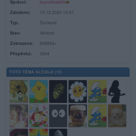
Správci:
kopretina666
Založeno:
13.12.2020 15:37
Typ:
Dočasné
Stav:
Veřejné
Zobrazeno:
508894×
Příspěvků:
3994
TOTO TÉMA SLEDUJÍ (
15
)