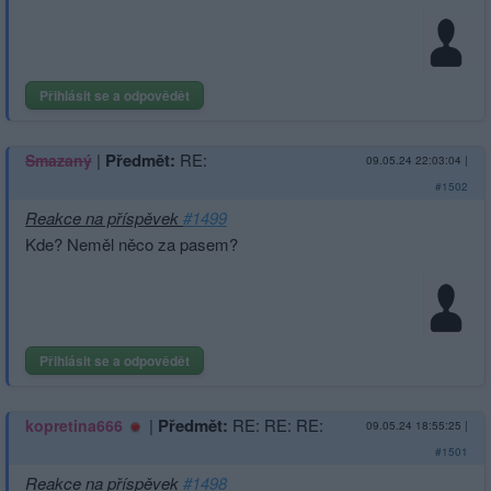
Přihlásit se a odpovědět
|
Předmět:
RE:
Smazaný
09.05.24 22:03:04
|
#1502
Reakce na příspěvek
#1499
Kde? Neměl něco za pasem?
Přihlásit se a odpovědět
|
Předmět:
RE: RE: RE:
kopretina666
09.05.24 18:55:25
|
#1501
Reakce na příspěvek
#1498