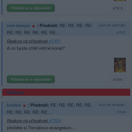
Přihlásit se a odpovědět
#7510
|
Předmět:
RE: RE: RE: RE:
tom-sawyer
14.07.20 15:57:39
|
RE: RE: RE: RE: RE: RE:…
#7527
Reakce na příspěvek
#7491
A co byste chtěl věčně konat?
Přihlásit se a odpovědět
#7491
Reklama
|
Předmět:
RE: RE: RE: RE: RE:
krudox
14.07.20 14:45:04
|
RE: RE: RE: RE: RE:…
#7526
Reakce na příspěvek
#7524
přečtěte si Tomášovo evangelium...