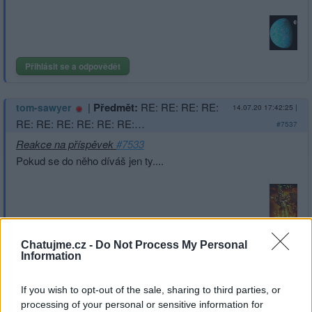
Přihlásit se a odpovědět
|
Předmět:
RE: RE: RE: RE:
tom-sawyer
14.07.20 17:42:25
|
RE: RE: RE: RE: RE: RE:…
#7537
Reakce na příspěvek
#7533
Pokud se do něho díváš jen ty....
Přihlásit se a odpovědět
#7533
Chatujme.cz -
Do Not Process My Personal
Information
|
Předmět:
RE: RE: RE: RE: RE:
kroky
14.07.20 16:54:58
|
If you wish to opt-out of the sale, sharing to third parties, or
RE: RE: RE: RE: RE:…
#7535
processing of your personal or sensitive information for