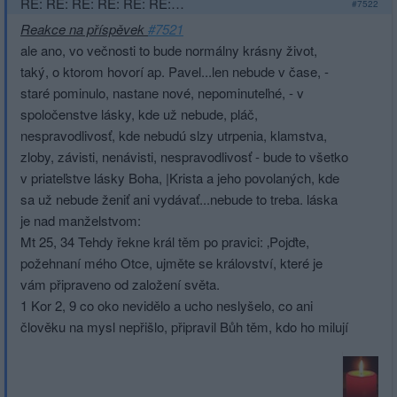
RE: RE: RE: RE: RE: RE:…
#7522
Reakce na příspěvek
#7521
ale ano, vo večnosti to bude normálny krásny život,
taký, o ktorom hovorí ap. Pavel...len nebude v čase, -
staré pominulo, nastane nové, nepominuteľné, - v
spoločenstve lásky, kde už nebude, pláč,
nespravodlivosť, kde nebudú slzy utrpenia, klamstva,
zloby, závisti, nenávisti, nespravodlivosť - bude to všetko
v priateľstve lásky Boha, |Krista a jeho povolaných, kde
sa už nebude ženiť ani vydávať...nebude to treba. láska
je nad manželstvom:
Mt 25, 34 Tehdy řekne král těm po pravici: ‚Pojďte,
požehnaní mého Otce, ujměte se království, které je
vám připraveno od založení světa.
1 Kor 2, 9 co oko nevidělo a ucho neslyšelo, co ani
člověku na mysl nepřišlo, připravil Bůh těm, kdo ho milují