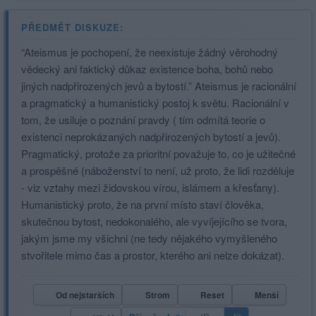
PŘEDMĚT DISKUZE:
“Ateismus je pochopení, že neexistuje žádný věrohodný
vědecký ani faktický důkaz existence boha, bohů nebo
jiných nadpřirozených jevů a bytostí.” Ateismus je racionální
a pragmatický a humanistický postoj k světu. Racionální v
tom, že usiluje o poznání pravdy ( tím odmítá teorie o
existenci neprokázaných nadpřirozených bytostí a jevů).
Pragmatický, protože za prioritní považuje to, co je užitečné
a prospěšné (náboženství to není, už proto, že lidi rozděluje
- viz vztahy mezi židovskou vírou, islámem a křesťany).
Humanistický proto, že na první místo staví člověka,
skutečnou bytost, nedokonalého, ale vyvíjejícího se tvora,
jakým jsme my všichni (ne tedy nějakého vymyšleného
stvořitele mimo čas a prostor, kterého ani nelze dokázat).
Od nejstarších
Strom
Reset
Menší