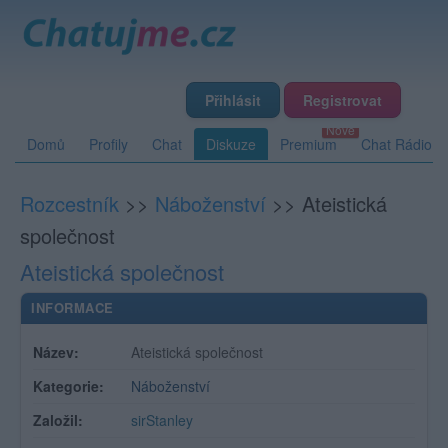
Přihlásit
Registrovat
Domů
Profily
Chat
Diskuze
Premium
Chat Rádio
Rozcestník
>>
Náboženství
>>
Ateistická
společnost
Ateistická společnost
INFORMACE
Název:
Ateistická společnost
Kategorie:
Náboženství
Založil:
sirStanley