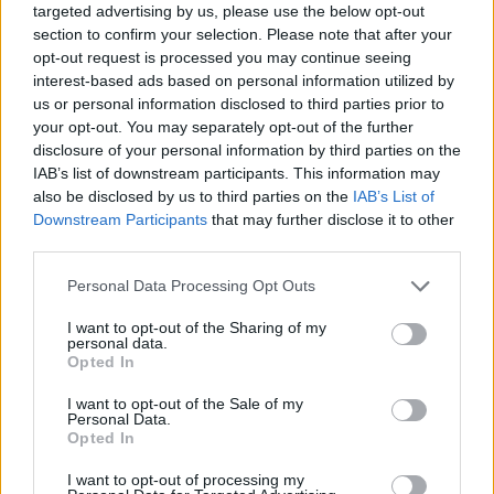
Reakce na příspěvek
#7516
targeted advertising by us, please use the below opt-out
Že prej neútočí:
section to confirm your selection. Please note that after your
"pomlováte, prekrúcate, útočíte, dehonestujete pápeža,
opt-out request is processed you may continue seeing
KC (napr. z bludárstva)"
interest-based ads based on personal information utilized by
us or personal information disclosed to third parties prior to
Všechno to jsou jenom jeho fantazie ať mi dá laskavě
your opt-out. You may separately opt-out of the further
pokoj, papež si kleká před ikony tak že co jako chce?
disclosure of your personal information by third parties on the
A i bloudějí :-), tak že co jako porád má?
IAB’s list of downstream participants. This information may
also be disclosed by us to third parties on the
IAB’s List of
Downstream Participants
that may further disclose it to other
third parties.
Přihlásit se a odpovědět
#7516
Personal Data Processing Opt Outs
I want to opt-out of the Sharing of my
|
Předmět:
RE: RE: RE: RE: RE:
kroky
personal data.
14.07.20 16:50:18
|
Opted In
RE: RE: RE: RE: RE:…
#7533
Reakce na příspěvek
#7529
I want to opt-out of the Sale of my
Personal Data.
V zrcadlech můžeme vidět jiné lidi.
Opted In
I want to opt-out of processing my