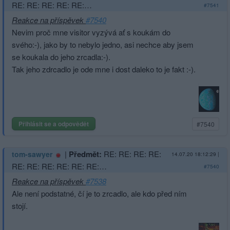
RE: RE: RE: RE: RE:…
#7541
Reakce na příspěvek
#7540
Nevim proč mne visitor vyzývá ať s koukám do
svého:-), jako by to nebylo jedno, asi nechce aby jsem
se koukala do jeho zrcadla:-).
Tak jeho zdrcadlo je ode mne i dost daleko to je fakt :-).
Přihlásit se a odpovědět
#7540
|
Předmět:
RE: RE: RE: RE:
tom-sawyer
14.07.20 18:12:29
|
RE: RE: RE: RE: RE: RE:…
#7540
Reakce na příspěvek
#7538
Ale není podstatné, čí je to zrcadlo, ale kdo před ním
stojí.