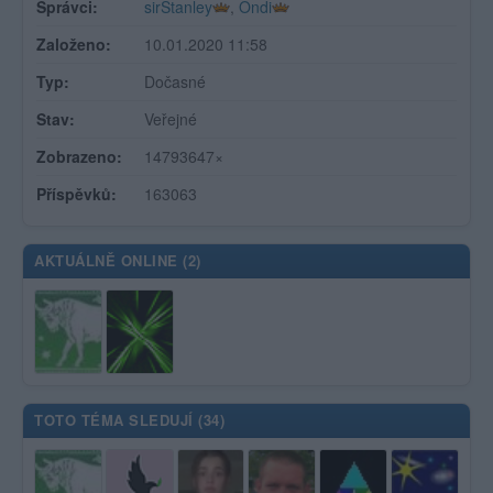
Správci:
sirStanley
,
Ondi
Založeno:
10.01.2020 11:58
Typ:
Dočasné
Stav:
Veřejné
Zobrazeno:
14793647×
Příspěvků:
163063
AKTUÁLNĚ ONLINE (
2
)
TOTO TÉMA SLEDUJÍ (
34
)