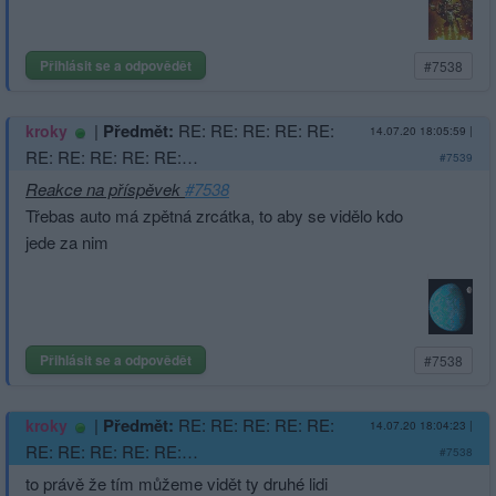
Přihlásit se a odpovědět
#7538
|
Předmět:
RE: RE: RE: RE: RE:
kroky
14.07.20 18:05:59
|
RE: RE: RE: RE: RE:…
#7539
Reakce na příspěvek
#7538
Třebas auto má zpětná zrcátka, to aby se vidělo kdo
jede za nim
Přihlásit se a odpovědět
#7538
|
Předmět:
RE: RE: RE: RE: RE:
kroky
14.07.20 18:04:23
|
RE: RE: RE: RE: RE:…
#7538
to právě že tím můžeme vidět ty druhé lidi