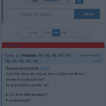
Příspěvek #
Jít
Větší
Hledat
8154
…
342
341
340
…
1
(aktuální strana)
Reklama
|
Předmět:
RE: RE: RE: RE: RE:
kroky
14.07.20 18:27:06
|
RE: RE: RE: RE: RE:…
#7543
Reakce na příspěvek
#7542
To je Váš názor ale můj ne, jsem ji četla cca 40 let a
chcete mi ji zakázat číst?
To už je trošičku pozdě, ne?
A čím že to Bibli devastuji ?
A co překrucuji?