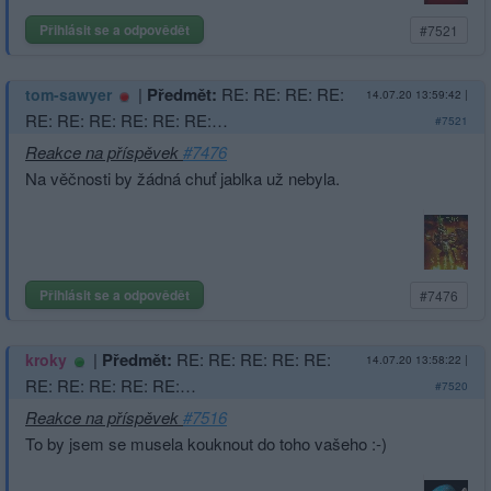
Přihlásit se a odpovědět
#7521
|
Předmět:
RE: RE: RE: RE:
tom-sawyer
14.07.20 13:59:42
|
RE: RE: RE: RE: RE: RE:…
#7521
Reakce na příspěvek
#7476
Na věčnosti by žádná chuť jablka už nebyla.
Přihlásit se a odpovědět
#7476
|
Předmět:
RE: RE: RE: RE: RE:
kroky
14.07.20 13:58:22
|
RE: RE: RE: RE: RE:…
#7520
Reakce na příspěvek
#7516
To by jsem se musela kouknout do toho vašeho :-)