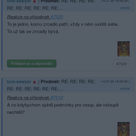
|
Předmět:
RE: RE: RE: RE:
tom-sawyer
14.07.20 16:06:29
|
RE: RE: RE: RE: RE: RE:…
#7529
Reakce na příspěvek
#7520
To je jedno, komu zrcadlo patří, vždy v něm uvidíš sebe.
To už tak se zrcadly bývá.
Přihlásit se a odpovědět
#7520
|
Předmět:
RE: RE: RE: RE:
tom-sawyer
14.07.20 16:03:02
|
RE: RE: RE: RE: RE: RE:…
#7528
Reakce na příspěvek
#7510
A co kdybychom splnili podmínky pro vstup, ale vstoupit
nechtěli?